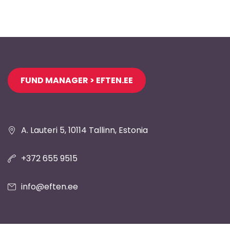
Jaluse
FUND MANAGER > EFTEN.EE
navigatsioon
A. Lauteri 5, 10114 Tallinn, Estonia
+372 655 9515
info@eften.ee