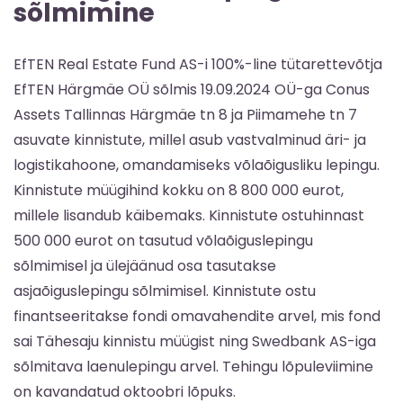
sõlmimine
EfTEN Real Estate Fund AS-i 100%-line tütarettevõtja
EfTEN Härgmäe OÜ sõlmis 19.09.2024 OÜ-ga Conus
Assets Tallinnas Härgmäe tn 8 ja Piimamehe tn 7
asuvate kinnistute, millel asub vastvalminud äri- ja
logistikahoone, omandamiseks võlaõigusliku lepingu.
Kinnistute müügihind kokku on 8 800 000 eurot,
millele lisandub käibemaks. Kinnistute ostuhinnast
500 000 eurot on tasutud võlaõiguslepingu
sõlmimisel ja ülejäänud osa tasutakse
asjaõiguslepingu sõlmimisel. Kinnistute ostu
finantseeritakse fondi omavahendite arvel, mis fond
sai Tähesaju kinnistu müügist ning Swedbank AS-iga
sõlmitava laenulepingu arvel. Tehingu lõpuleviimine
on kavandatud oktoobri lõpuks.