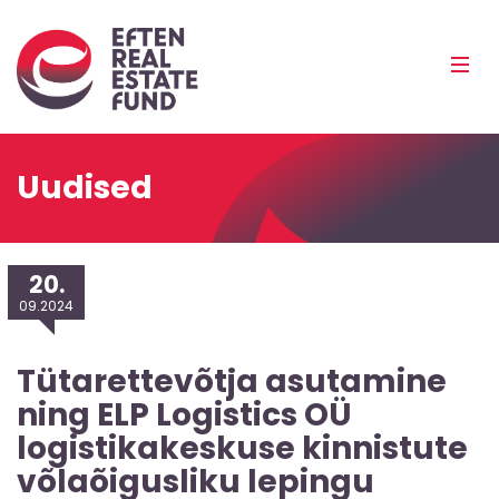
Eref
Mobi
Men
Pea
Uudised
20.
09.2024
Tütarettevõtja asutamine
ning ELP Logistics OÜ
logistikakeskuse kinnistute
võlaõigusliku lepingu