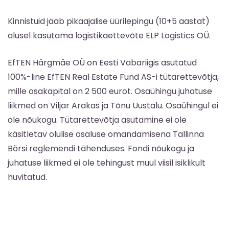
Kinnistuid jääb pikaajalise üürilepingu (10+5 aastat)
alusel kasutama logistikaettevõte ELP Logistics OÜ.
EfTEN Härgmäe OÜ on Eesti Vabariigis asutatud
100%-line EfTEN Real Estate Fund AS-i tütarettevõtja,
mille osakapital on 2 500 eurot. Osaühingu juhatuse
liikmed on Viljar Arakas ja Tõnu Uustalu. Osaühingul ei
ole nõukogu. Tütarettevõtja asutamine ei ole
käsitletav olulise osaluse omandamisena Tallinna
Börsi reglemendi tähenduses. Fondi nõukogu ja
juhatuse liikmed ei ole tehingust muul viisil isiklikult
huvitatud.