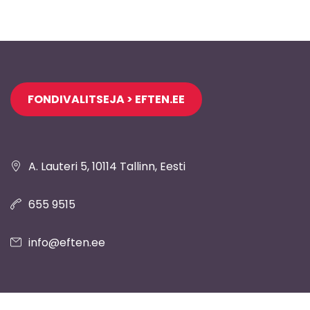
Jaluse
FONDIVALITSEJA > EFTEN.EE
navigatsioon
A. Lauteri 5, 10114 Tallinn, Eesti
655 9515
info@eften.ee