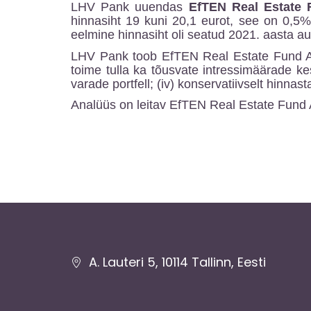
LHV Pank uuendas
EfTEN Real Estate 
hinnasiht 19 kuni 20,1 eurot, see on 0,5%
eelmine hinnasiht oli seatud 2021. aasta au
LHV Pank toob EfTEN Real Estate Fund AS-
toime tulla ka tõusvate intressimäärade kes
varade portfell; (iv) konservatiivselt hinnast
Analüüs on leitav EfTEN Real Estate Fund A
Jaluse
A. Lauteri 5, 10114 Tallinn, Eesti
navigatsioon