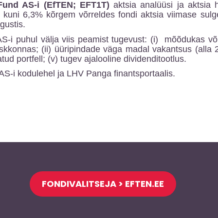
Fund AS-i (EfTEN; EFT1T)
aktsia analüüsi ja aktsia h
 kuni 6,3% kõrgem võrreldes fondi aktsia viimase sulg
gustis.
i puhul välja viis peamist tugevust: (i) mõõdukas võla
kkonnas; (ii) üüripindade väga madal vakantsus (alla 2%
atud portfell; (v) tugev ajalooline dividenditootlus.
S-i kodulehel ja LHV Panga finantsportaalis.
FONDIVALITSEJA > EFTEN.EE