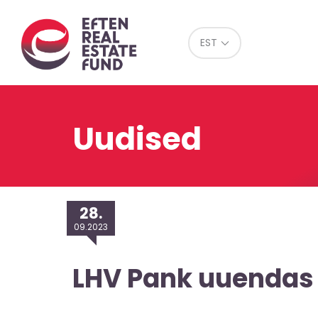
Eref
EST
Uudised
28.
09.2023
LHV Pank uuendas 