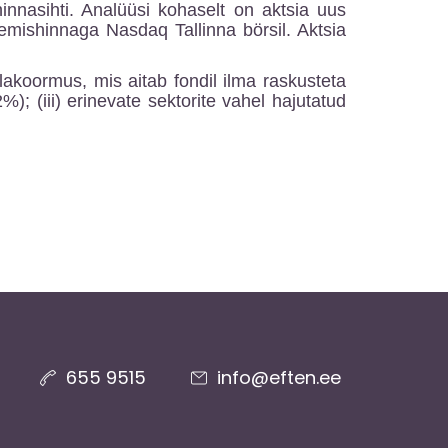
innasihti. Analüüsi kohaselt on aktsia uus
emishinnaga Nasdaq Tallinna börsil. Aktsia
koormus, mis aitab fondil ilma raskusteta
); (iii) erinevate sektorite vahel hajutatud
655 9515
info@eften.ee