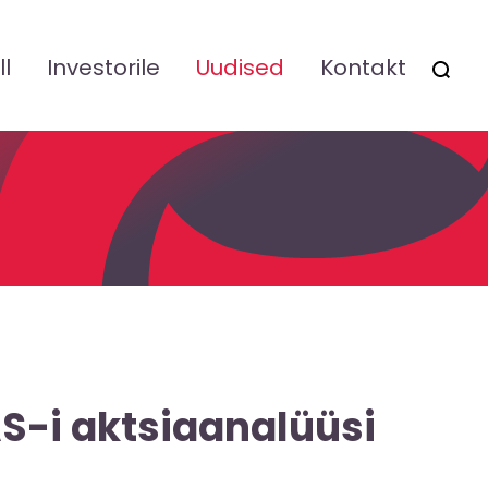
ll
Investorile
Uudised
Kontakt
OTSI
S-i aktsiaanalüüsi