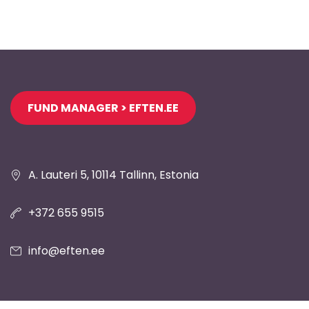
Jaluse
FUND MANAGER > EFTEN.EE
navigatsioon
A. Lauteri 5, 10114 Tallinn, Estonia
+372 655 9515
info@eften.ee