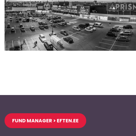
Jaluse
FUND MANAGER > EFTEN.EE
navigatsioon