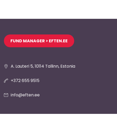
Jaluse
FUND MANAGER > EFTEN.EE
navigatsioon
A. Lauteri 5, 10114 Tallinn, Estonia
+372 655 9515
info@eften.ee