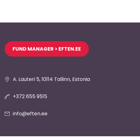
Jaluse
FUND MANAGER > EFTEN.EE
navigatsioon
A. Lauteri 5, 10114 Tallinn, Estonia
+372 655 9515
info@eften.ee