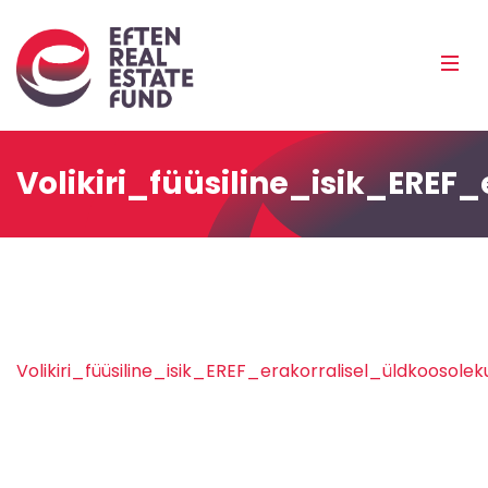
Eref
Mobi
Men
Pea
Volikiri_füüsiline_isik_E
Volikiri_füüsiline_isik_EREF_erakorralisel_üldkoo