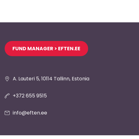
Jaluse
FUND MANAGER > EFTEN.EE
navigatsioon
A. Lauteri 5, 10114 Tallinn, Estonia
+372 655 9515
info@eften.ee