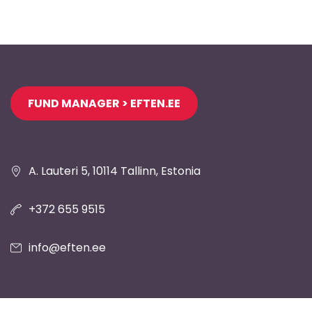
Jaluse
FUND MANAGER > EFTEN.EE
navigatsioon
A. Lauteri 5, 10114 Tallinn, Estonia
+372 655 9515
info@eften.ee