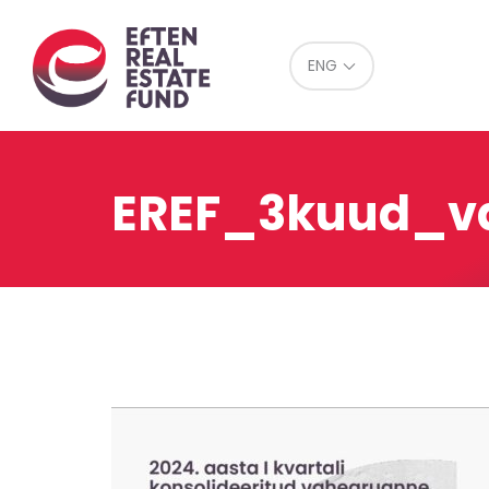
Eref
ENG
EREF_3kuud_v