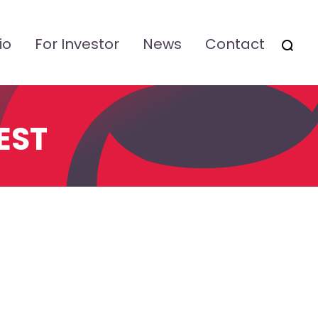
io
For Investor
News
Contact
OTSI
EST