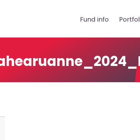
Peamenüü
Fund info
Portfol
ahearuanne_2024_