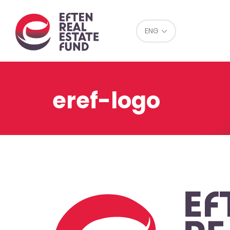
Eref
ENG
eref-logo