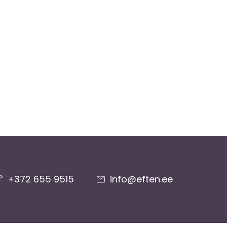
+372 655 9515
info@eften.ee