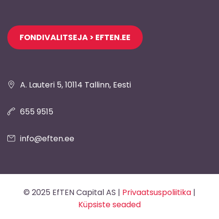
Jaluse
FONDIVALITSEJA > EFTEN.EE
navigatsioon
A. Lauteri 5, 10114 Tallinn, Eesti
655 9515
info@eften.ee
© 2025 EfTEN Capital AS |
Privaatsuspoliitika
|
Küpsiste seaded