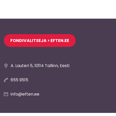
Jaluse
FONDIVALITSEJA > EFTEN.EE
navigatsioon
A. Lauteri 5, 10114 Tallinn, Eesti
655 9515
info@eften.ee