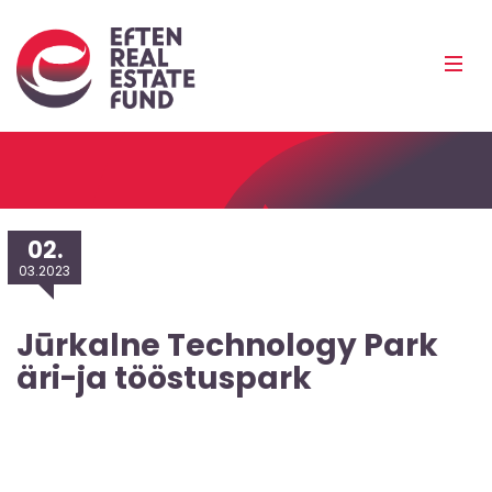
Eref
Mobi
Men
Pea
02.
03.2023
Jūrkalne Technology Park
äri-ja tööstuspark