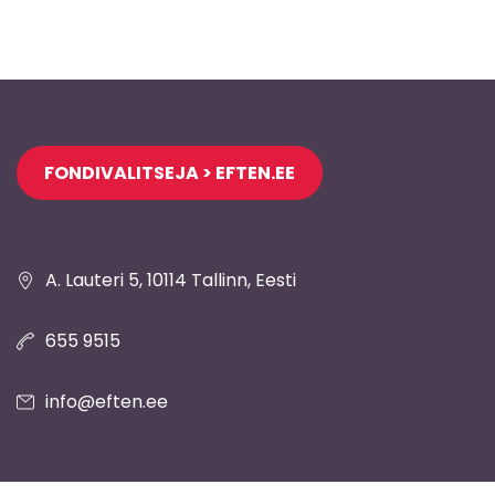
Jaluse
FONDIVALITSEJA > EFTEN.EE
navigatsioon
A. Lauteri 5, 10114 Tallinn, Eesti
655 9515
info@eften.ee