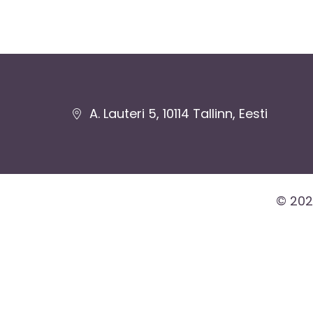
Jaluse
A. Lauteri 5, 10114 Tallinn, Eesti
navigatsioon
© 202