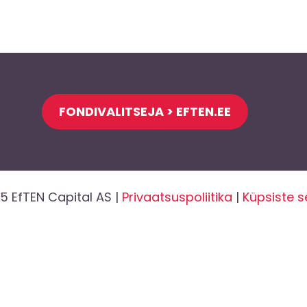
FONDIVALITSEJA > EFTEN.EE
5 EfTEN Capital AS |
Privaatsuspoliitika
|
Küpsiste 