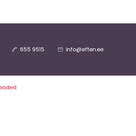
655 9515
info@eften.ee
seaded