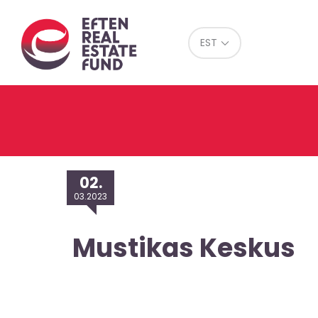
Eref
EST
02.
03.2023
Mustikas Keskus