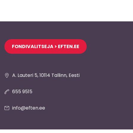
Jaluse
FONDIVALITSEJA > EFTEN.EE
navigatsioon
A. Lauteri 5, 10114 Tallinn, Eesti
655 9515
info@eften.ee