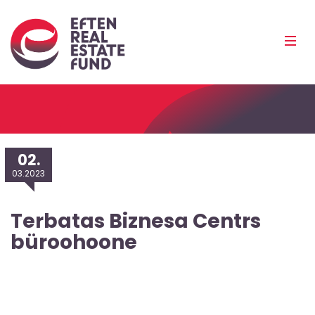
Eref
Mobi
Men
Pea
02.
03.2023
Terbatas Biznesa Centrs
büroohoone