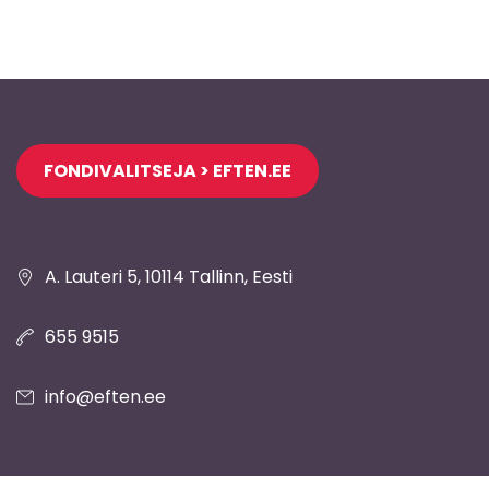
Jaluse
FONDIVALITSEJA > EFTEN.EE
navigatsioon
A. Lauteri 5, 10114 Tallinn, Eesti
655 9515
info@eften.ee