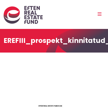
Eref
Mobi
Men
Pea
EREFIII_prospekt_kinnitatud