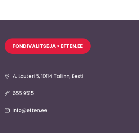
Jaluse
FONDIVALITSEJA > EFTEN.EE
navigatsioon
A. Lauteri 5, 10114 Tallinn, Eesti
655 9515
info@eften.ee