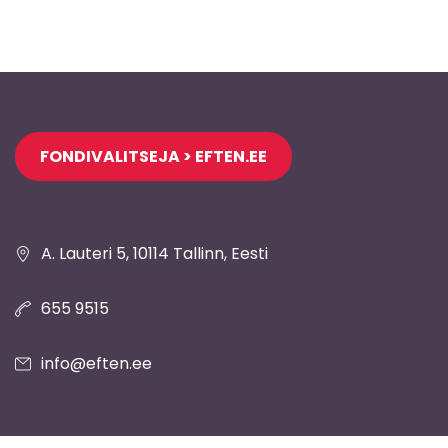
Jaluse
FONDIVALITSEJA > EFTEN.EE
navigatsioon
A. Lauteri 5, 10114 Tallinn, Eesti
655 9515
info@eften.ee