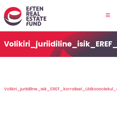
Eref
Mobi
Men
Pea
Volikiri_juriidiline_isik_
Volikiri_juriidiline_isik_EREF_korralisel_üldkooso