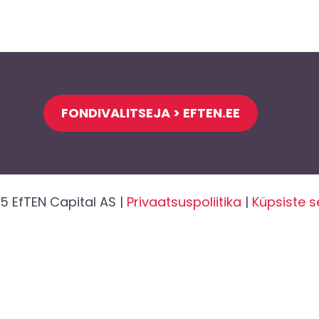
FONDIVALITSEJA > EFTEN.EE
5 EfTEN Capital AS |
Privaatsuspoliitika
|
Küpsiste 