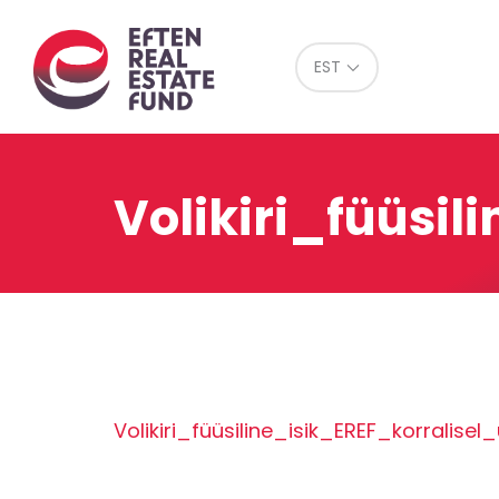
Eref
EST
Volikiri_füüs
Volikiri_füüsiline_isik_EREF_korral