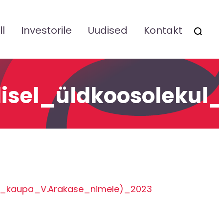
ll
Investorile
Uudised
Kontakt
OTSI
rralisel_üldkoosol
tide_kaupa_V.Arakase_nimele)_2023