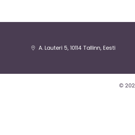
Jaluse
A. Lauteri 5, 10114 Tallinn, Eesti
navigatsioon
© 202