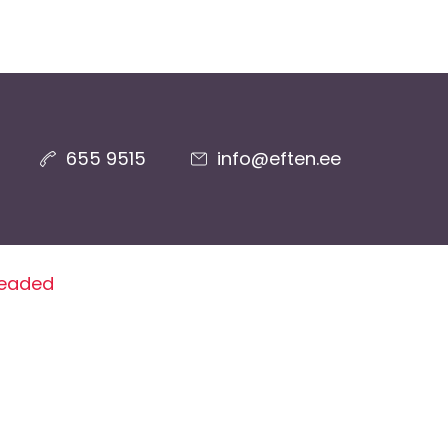
655 9515
info@eften.ee
seaded