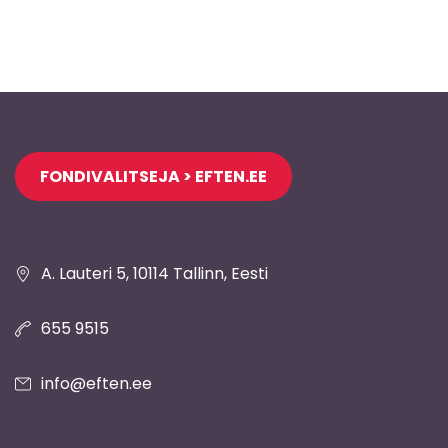
Jaluse
FONDIVALITSEJA > EFTEN.EE
navigatsioon
A. Lauteri 5, 10114 Tallinn, Eesti
655 9515
info@eften.ee