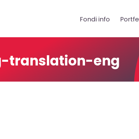
Peamenüü
Fondi info
Portfe
-translation-eng