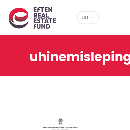
Eref
EST
uhinemisleping