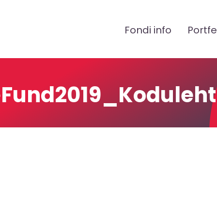
Peamenüü
Fondi info
Portfe
teFund2019_Koduleht