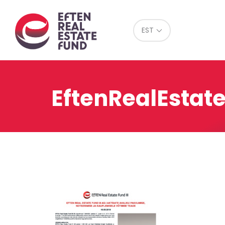
Eref
EST
EftenRealEsta