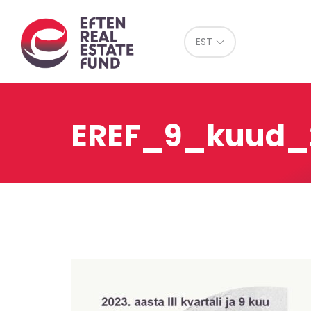
Eref
EST
EREF_9_kuud_2