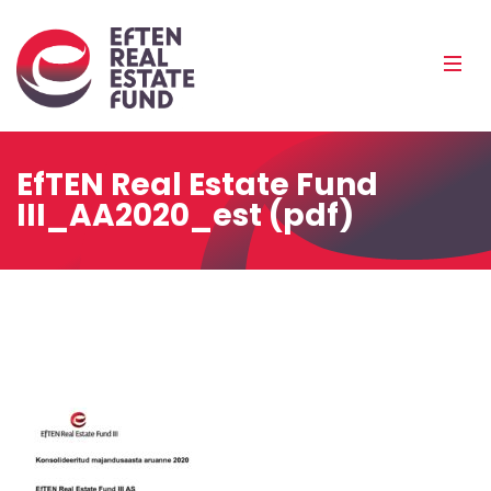
Eref
Mobi
Men
Pea
EfTEN Real Estate Fund
III_AA2020_est (pdf)