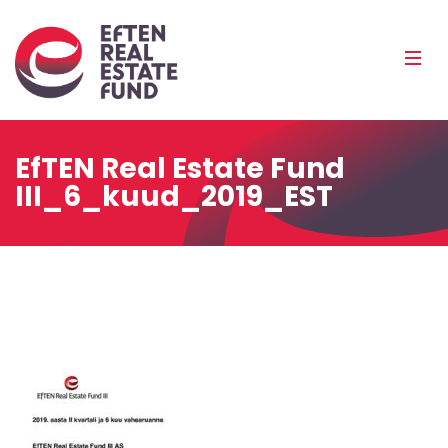
Eref
Mobi
Men
Pea
EfTEN Real Estate Fund
III_6_kuud_2019_EST