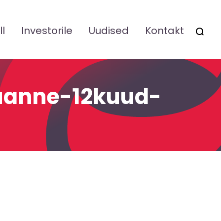
ll
Investorile
Uudised
Kontakt
OTSI
ruanne-12kuud-