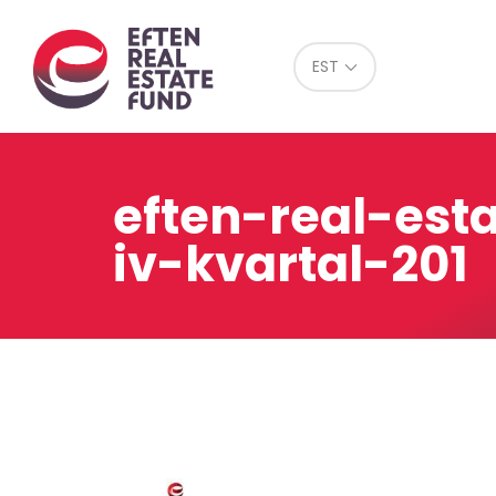
Eref
EST
eften-real-est
iv-kvartal-201