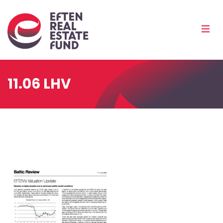
Eref
Mobi
Men
Pea
11.06 LHV