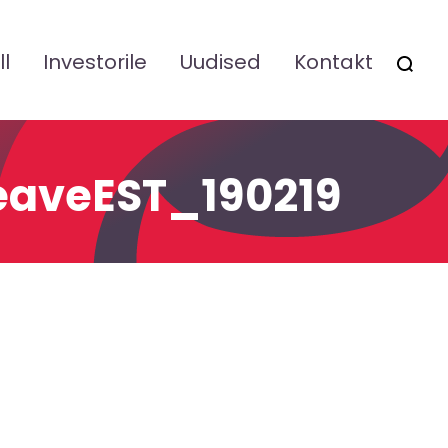
ll
Investorile
Uudised
Kontakt
OTSI
teaveEST_190219