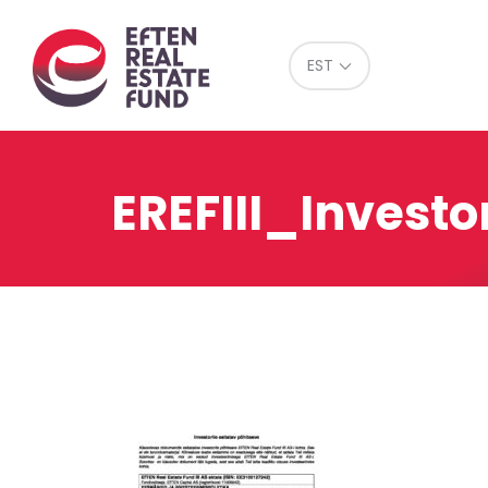
Eref
EST
EREFIII_Invest