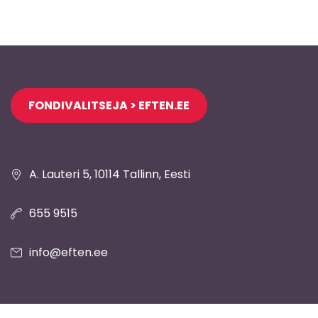
Jaluse
FONDIVALITSEJA > EFTEN.EE
navigatsioon
A. Lauteri 5, 10114 Tallinn, Eesti
655 9515
info@eften.ee