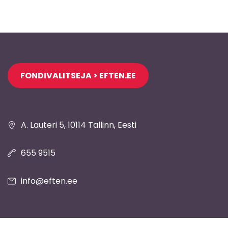
Jaluse
FONDIVALITSEJA > EFTEN.EE
navigatsioon
A. Lauteri 5, 10114 Tallinn, Eesti
655 9515
info@eften.ee