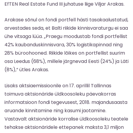
EfTEN Real Estate Fund III juhatuse liige Viljar Arakas.
Arakase sõnul on fondi portfell hästi tasakaalustatud,
arvestades seda, et Balti riikide kinnisvaraturgu ei saa
ühe vitsaga lüüa. „Praegu moodustab fondi portfellist
42% kaubanduskinnisvara, 30% logistikapinnad ning
28% büroohooned. Riikide lõikes on portfellist suurim
osa Leedus (68%), millele järgnevad Eesti (24%) ja Läti
(8%),“ ütles Arakas.
Lisaks aktsiaemissioonile on 17. aprillil Tallinnas
toimuva aktsionäride üldkoosoleku päevakorras
informatsioon fondi tegevusest, 2018. majandusaasta
aruande kinnitamine ning kasumi jaotamine.
Vastavalt aktsionäride korralise üldkoosoleku teatele
tehakse aktsionäridele ettepanek maksta 3,1 miljon