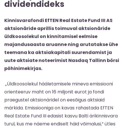
dividendideks
Kinnisvarafondi EfTEN Real Estate Fund III AS
aktsionäride aprillis toimuval aktsionäride
üldkoosolekul on kinnitamisel eelmise
majandusaasta aruanne ning arutatakse ühe
teemana ka aktsiakapitali suurendamist ja
uute aktsiate noteerimist Nasdaq Tallinn börsi
põhinimekirjas.
„Üldkoosolekul hääletamisele mineva emissiooni
orienteeruv maht on 16 miljonit eurot ja fondi
praegustel aktsionäridel on eesõigus aktsiaid
märkida. Emissiooniga on kavas rahastada EfTEN
Real Estate Fund III edasist kasvu Balti ärikinnisvara
turul, kus me näeme endiselt häid võimalusi,“ ütles