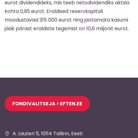
eurot dividendideks, mis teeb netodividendiks aktsia
kohta 0,95 eurot. Eraldised reservkapitali
moodustavad 315 000 eurot ning jaotamata kasumi
jääk pärast eraldiste tegemist on 10,6 miljonit eurot.
Jaluse
FONDIVALITSEJA > EFTEN.EE
navigatsioon
A. Lauteri 5, 10114 Tallinn, Eesti