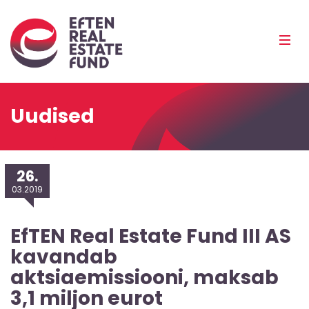
Eref
Mobi
Men
Pea
Uudised
26.
03.2019
EfTEN Real Estate Fund III AS
kavandab
aktsiaemissiooni, maksab
3,1 miljon eurot