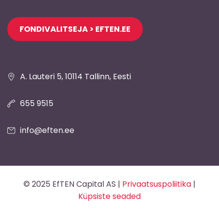
Jaluse
FONDIVALITSEJA > EFTEN.EE
navigatsioon
A. Lauteri 5, 10114 Tallinn, Eesti
655 9515
info@eften.ee
© 2025 EfTEN Capital AS |
Privaatsuspoliitika
|
Küpsiste seaded