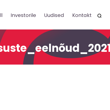
ll
Investorile
Uudised
Kontakt
OTSI
tsuste_eelnõud_202