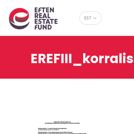
Eref
EST
EREFIII_korral