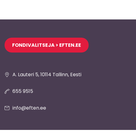
Jaluse
FONDIVALITSEJA > EFTEN.EE
navigatsioon
A. Lauteri 5, 10114 Tallinn, Eesti
655 9515
info@eften.ee