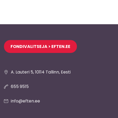
Jaluse
FONDIVALITSEJA > EFTEN.EE
navigatsioon
A. Lauteri 5, 10114 Tallinn, Eesti
655 9515
info@eften.ee