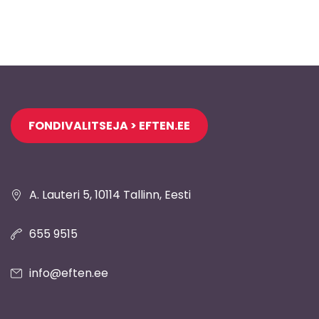
Jaluse
FONDIVALITSEJA > EFTEN.EE
navigatsioon
A. Lauteri 5, 10114 Tallinn, Eesti
655 9515
info@eften.ee