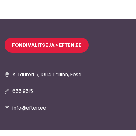
Jaluse
FONDIVALITSEJA > EFTEN.EE
navigatsioon
A. Lauteri 5, 10114 Tallinn, Eesti
655 9515
info@eften.ee