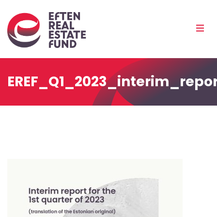
Eref
Mobi
Men
Pea
EREF_Q1_2023_interim_repor