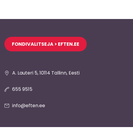
Jaluse
FONDIVALITSEJA > EFTEN.EE
navigatsioon
A. Lauteri 5, 10114 Tallinn, Eesti
655 9515
info@eften.ee